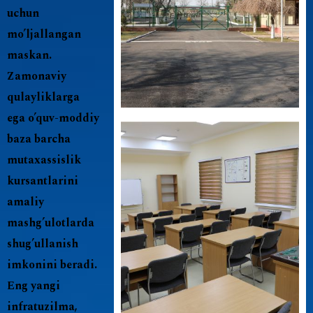
uchun
mo’ljallangan
maskan.
Zamonaviy
qulayliklarga
ega o’quv-moddiy
baza barcha
mutaxassislik
kursantlarini
amaliy
mashg’ulotlarda
shug’ullanish
imkonini beradi.
Eng yangi
infratuzilma,