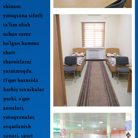
shinam
yotoqxona sifatli
ta’lim olish
uchun zarur
bo’lgan hamma
shart-
sharoitlarni
yaratmoqda.
O’quv bazasida
harbiy texnikalar
parki, o’quv
xonalari,
yotoqxonalar,
ovqatlanish
xonasi, sport