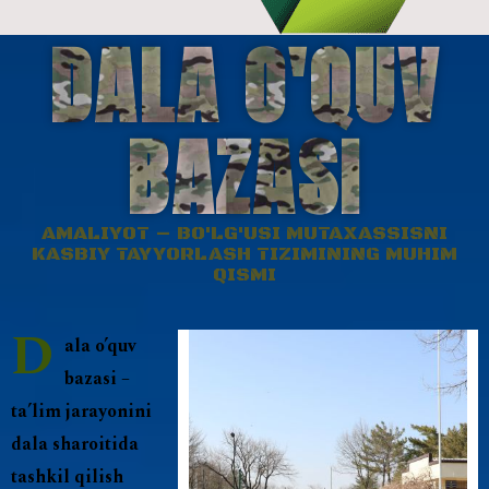
DALA O'QUV
BAZASI
AMALIYOT – BO'LG'USI MUTAXASSISNI
KASBIY TAYYORLASH TIZIMINING MUHIM
QISMI
D
ala o’quv
bazasi –
ta’lim jarayonini
dala sharoitida
tashkil qilish