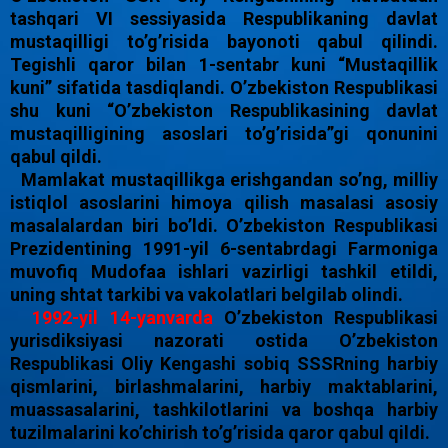
tashqari VI sessiyasida Respublikaning davlat
mustaqilligi to’g’risida bayonoti qabul qilindi.
Tegishli qaror bilan 1-sentabr kuni “Mustaqillik
kuni” sifatida tasdiqlandi. O’zbekiston Respublikasi
shu kuni “O’zbekiston Respublikasining davlat
mustaqilligining asoslari to’g’risida”gi qonunini
qabul qildi.
Mamlakat mustaqillikga erishgandan so’ng, milliy
istiqlol asoslarini himoya qilish masalasi asosiy
masalalardan biri bo’ldi. O’zbekiston Respublikasi
Prezidentining 1991-yil 6-sentabrdagi Farmoniga
muvofiq Mudofaa ishlari vazirligi tashkil etildi,
uning shtat tarkibi va vakolatlari belgilab olindi.
1992-yil 14-yanvarda
O’zbekiston Respublikasi
yurisdiksiyasi nazorati ostida O’zbekiston
Respublikasi Oliy Kengashi sobiq SSSRning harbiy
qismlarini, birlashmalarini, harbiy maktablarini,
muassasalarini, tashkilotlarini va boshqa harbiy
tuzilmalarini ko’chirish to’g’risida qaror qabul qildi.