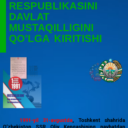
RESPUBLIKASINI
DAVLAT
MUSTAQILLIGINI
QO'LGA KIRITISHI
1991-yil 31-avgustda
, Toshkent shahrida
O’zbekiston SSR Oliy Kengashining navbatdan