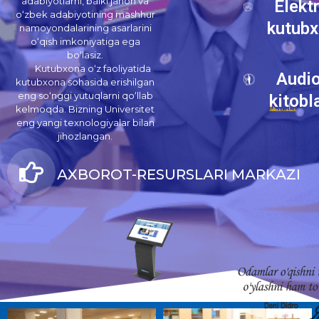
adabiyotlarni, balki jahon va
Elekt
o‘zbek adabiyotining mashhur
kutub
namoyondalarining asarlarini
o‘qish imkoniyatiga ega
bo‘lasiz.
Kutubxona o‘z faoliyatida
Audi
kutubxona sohasida erishilgan
eng so‘nggi yutuqlarni qo‘llab
kitobl
kelmoqda. Bizning Universitet
eng yangi texnologiyalar bilan
jihozlangan.
АXBOROT-RESURSLАRI MАRKАZI