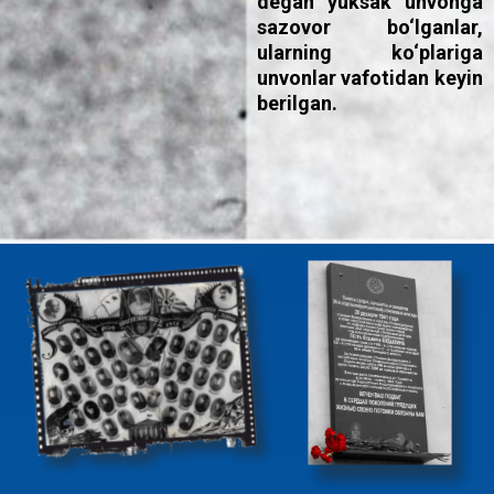
degan yuksak unvonga
sazovor bo‘lganlar,
ularning ko‘plariga
unvonlar vafotidan keyin
berilgan.