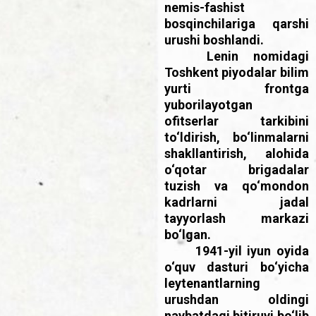
nemis-fashist
bosqinchilariga qarshi
urushi boshlandi.
Lenin nomidagi
Toshkent piyodalar bilim
yurti frontga
yuborilayotgan
ofitserlar tarkibini
to‘ldirish, bo‘linmalarni
shakllantirish, alohida
o‘qotar brigadalar
tuzish va qo‘mondon
kadrlarni jadal
tayyorlash markazi
bo‘lgan.
1941-yil iyun oyida
o‘quv dasturi bo‘yicha
leytenantlarning
urushdan oldingi
navbatdagi bitiruvi bo‘lib