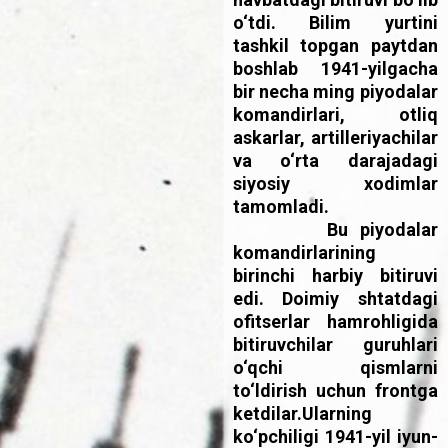
o‘tdi. Bilim yurtini
tashkil topgan paytdan
boshlab 1941-yilgacha
bir necha ming piyodalar
komandirlari, otliq
askarlar, artilleriyachilar
va o‘rta darajadagi
siyosiy xodimlar
tamomladi.
Bu piyodalar
komandirlarining
birinchi harbiy bitiruvi
edi. Doimiy shtatdagi
ofitserlar hamrohligida
bitiruvchilar guruhlari
o‘qchi qismlarni
to‘ldirish uchun frontga
ketdilar.Ularning
ko‘pchiligi 1941-yil iyun-