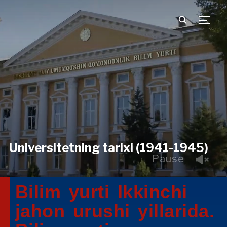
TOGG
Universitetning tarixi (1941-1945)
Pause
Bilim yurti Ikkinchi
jahon urushi yillarida.