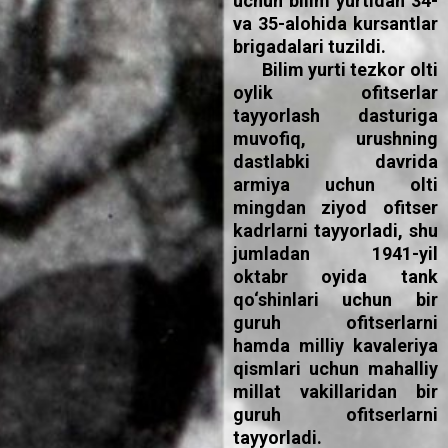
uchun bilim yurtidan 34-
va 35-alohida kursantlar
brigadalari tuzildi.
Bilim yurti tezkor olti
oylik ofitserlar
tayyorlash dasturiga
muvofiq, urushning
dastlabki davrida
armiya uchun olti
mingdan ziyod ofitser
kadrlarni tayyorladi, shu
jumladan 1941-yil
oktabr oyida tank
qo‘shinlari uchun bir
guruh ofitserlarni
hamda milliy kavaleriya
qismlari uchun mahalliy
millat vakillaridan bir
guruh ofitserlarni
tayyorladi.