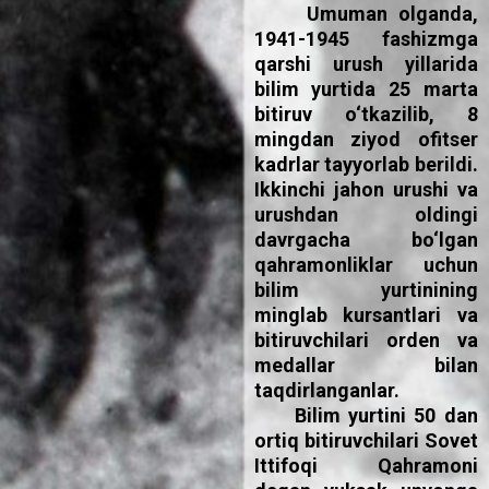
Umuman olganda,
1941-1945 fashizmga
qarshi urush yillarida
bilim yurtida 25 marta
bitiruv o‘tkazilib, 8
mingdan ziyod ofitser
kadrlar tayyorlab berildi.
Ikkinchi jahon urushi va
urushdan oldingi
davrgacha bo‘lgan
qahramonliklar uchun
bilim yurtinining
minglab kursantlari va
bitiruvchilari orden va
medallar bilan
taqdirlanganlar.
Bilim yurtini 50 dan
ortiq bitiruvchilari Sovet
Ittifoqi Qahramoni