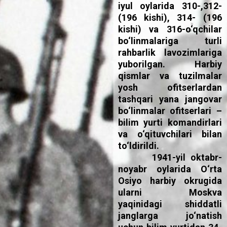
iyul oylarida 310-,312-
(196 kishi), 314- (196
kishi) va 316-o‘qchilar
bo‘linmalariga turli
rahbarlik lavozimlariga
yuborilgan. Harbiy
qismlar va tuzilmalar
yosh ofitserlardan
tashqari yana jangovar
bo‘linmalar ofitserlari –
bilim yurti komandirlari
va o‘qituvchilari bilan
to‘ldirildi.
1941-yil oktabr-
noyabr oylarida O‘rta
Osiyo harbiy okrugida
ularni Moskva
yaqinidagi shiddatli
janglarga jo‘natish