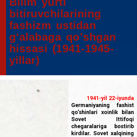
Bilim yurti
bitiruvchilarining
fashizm ustidan
gʻalabaga qoʼshgan
hissasi (1941-1945-
yillar)
1941-yil 22-iyunda
Germaniyaning fashist
qo‘shinlari xoinlik bilan
Sovet Ittifoqi
chegaralariga bostirib
kirdilar. Sovet xalqining