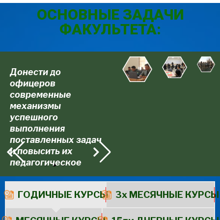
ОСНОВНЫЕ ЗАДАЧИ
ФАКУЛЬТЕТА:
Донести до
Развитие у офицеров
офицеров
профессиональных
современные
личностных качеств,
механизмы
инициативы и
успешного
стремления,
выполнения
лидерства, а также
поставленных задач
практических
и повысить их
навыков
педагогическое
информационно-
мастерство
аналитической
работы
ГОДИЧНЫЕ КУРСЫ
3х МЕСЯЧНЫЕ КУРСЫ