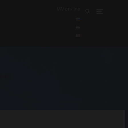
MV on-line
TOGGLE SID
НИЯ