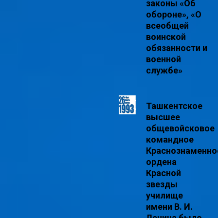
законы «Об
обороне», «О
всеобщей
воинской
обязанности и
военной
службе»
Ташкентское
высшее
общевойсковое
командное
Краснознаменно
ордена
Красной
звезды
училище
имени В. И.
Ленина было