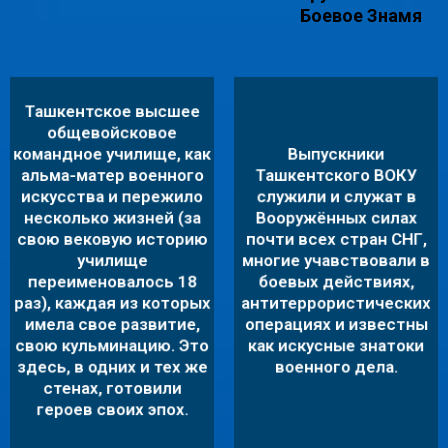
Боевое Знамя
Ташкентское высшее
общевойсковое
командное училище, как
Выпускники
альма-матер военного
Ташкентского ВОКУ
искусства и пережило
служили и служат в
несколько жизней (за
Вооружённых силах
свою вековую историю
почти всех стран СНГ,
училище
многие учавствовали в
переименовалось 18
боевых действиях,
>20 Выпускников
ТЫСЯЧИ ОФИЦЕРОВ
раз), каждая из которых
антитеррористических
возглавляли
БЫЛИ НАГРАЖДЕНЫ
имела свое развитие,
операциях и известны
военные
свою кульминацию. Это
как искусные знатоки
ОСУДАРСТВЕННЫМИ
ведомства в
здесь, в одних и тех же
военного дела.
НАГРАДАМИ
странах СНГ
стенах, готовили
героев своих эпох.