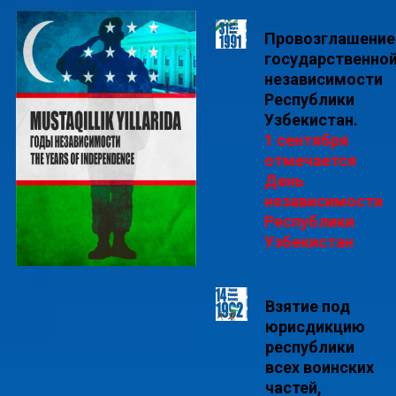
Провозглашение
государственно
независимости
Республики
Узбекистан.
1 сентября
отмечается
День
независимости
Республики
Узбекистан
Взятие под
юрисдикцию
республики
всех воинских
частей,