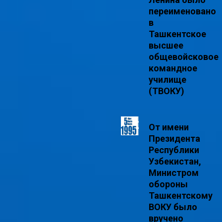
переименовано
в
Ташкентское
высшее
общевойсковое
командное
училище
(ТВОКУ)
От имени
Президента
Республики
Узбекистан,
Министром
обороны
Ташкентскому
ВОКУ было
вручено